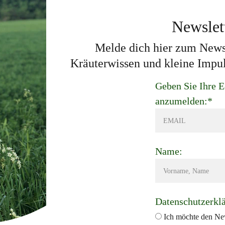
Newslet
M
elde dich hier zum News
Kräuterwissen und kleine Impul
Geben Sie Ihre E
anzumelden:*
Name:
Datenschutzerkl
Ich möchte den News